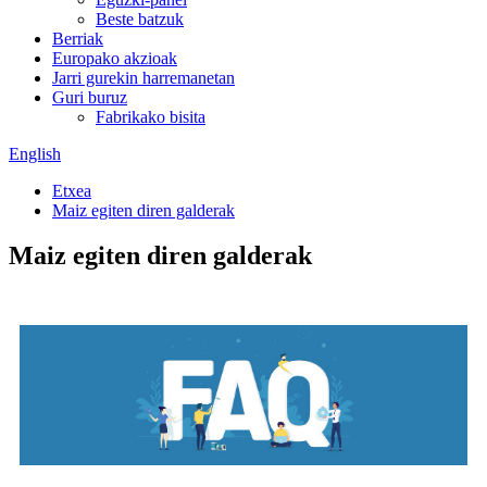
Beste batzuk
Berriak
Europako akzioak
Jarri gurekin harremanetan
Guri buruz
Fabrikako bisita
English
Etxea
Maiz egiten diren galderak
Maiz egiten diren galderak