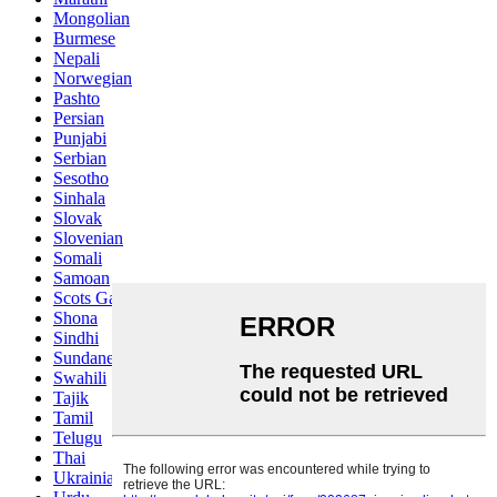
Mongolian
Burmese
Nepali
Norwegian
Pashto
Persian
Punjabi
Serbian
Sesotho
Sinhala
Slovak
Slovenian
Somali
Samoan
Scots Gaelic
Shona
Sindhi
Sundanese
Swahili
Tajik
Tamil
Telugu
Thai
Ukrainian