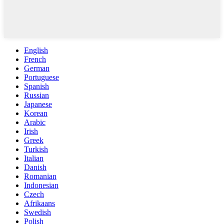
English
French
German
Portuguese
Spanish
Russian
Japanese
Korean
Arabic
Irish
Greek
Turkish
Italian
Danish
Romanian
Indonesian
Czech
Afrikaans
Swedish
Polish