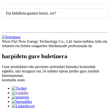
Eta bidalketa-gastuei buruz, zer?
Wuxi Flyt New Energy Technology Co., Ltd. haize-turbina txiki eta
ertainen eta horien osagarrien fabrikatzaile profesionala da.
harpidetu gure buletinera
Gure produktuei edo prezioen zerrendari buruzko kontsultak
egiteko, utzi iezaguzu eta 24 orduko epean jarriko gara zurekin
harremanetan.
kontsulta orain