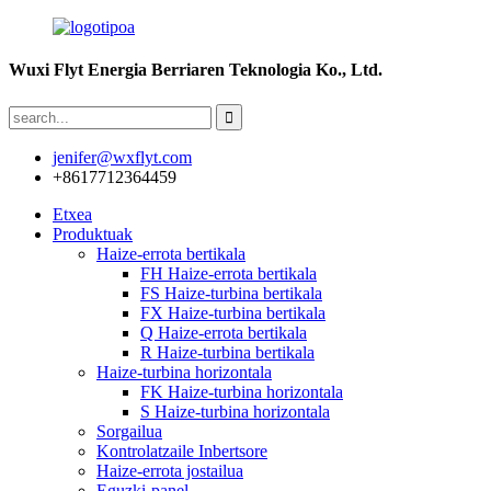
Wuxi Flyt Energia Berriaren Teknologia Ko., Ltd.
jenifer@wxflyt.com
+8617712364459
Etxea
Produktuak
Haize-errota bertikala
FH Haize-errota bertikala
FS Haize-turbina bertikala
FX Haize-turbina bertikala
Q Haize-errota bertikala
R Haize-turbina bertikala
Haize-turbina horizontala
FK Haize-turbina horizontala
S Haize-turbina horizontala
Sorgailua
Kontrolatzaile Inbertsore
Haize-errota jostailua
Eguzki-panel