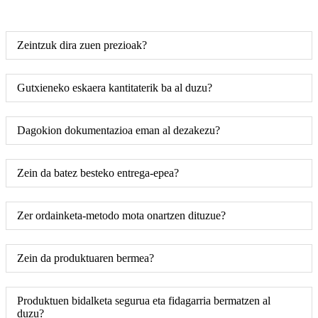
Zeintzuk dira zuen prezioak?
Gutxieneko eskaera kantitaterik ba al duzu?
Dagokion dokumentazioa eman al dezakezu?
Zein da batez besteko entrega-epea?
Zer ordainketa-metodo mota onartzen dituzue?
Zein da produktuaren bermea?
Produktuen bidalketa segurua eta fidagarria bermatzen al
duzu?