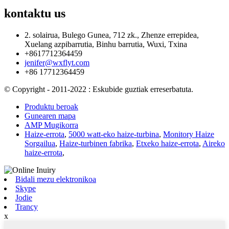
kontaktu
us
2. solairua, Bulego Gunea, 712 zk., Zhenze errepidea,
Xuelang azpibarrutia, Binhu barrutia, Wuxi, Txina
+8617712364459
jenifer@wxflyt.com
+86 17712364459
© Copyright - 2011-2022 : Eskubide guztiak erreserbatuta.
Produktu beroak
Gunearen mapa
AMP Mugikorra
Haize-errota
,
5000 watt-eko haize-turbina
,
Monitory Haize
Sorgailua
,
Haize-turbinen fabrika
,
Etxeko haize-errota
,
Aireko
haize-errota
,
Bidali mezu elektronikoa
Skype
Jodie
Trancy
x