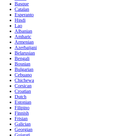
Basque
Catalan
Esperanto
Hindi
Lao
Albanian
Amharic
Armenian
Azerbaijani
Belarusian
Bengali
Bosnian
Bulgarian
Cebuano
Chichewa
Corsican
Croatian
Dutch
Estonian
Filipino
Finnish
Frisian
Galician
Georgian
Gujarati