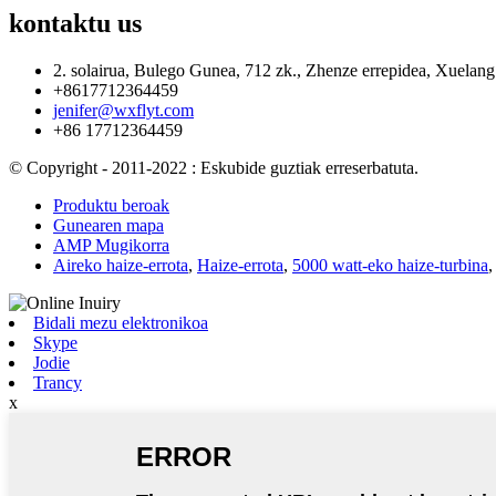
kontaktu
us
2. solairua, Bulego Gunea, 712 zk., Zhenze errepidea, Xuelang 
+8617712364459
jenifer@wxflyt.com
+86 17712364459
© Copyright - 2011-2022 : Eskubide guztiak erreserbatuta.
Produktu beroak
Gunearen mapa
AMP Mugikorra
Aireko haize-errota
,
Haize-errota
,
5000 watt-eko haize-turbina
Bidali mezu elektronikoa
Skype
Jodie
Trancy
x