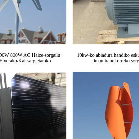
0W 800W AC Haize-sorgailu
10kw-ko abiadura handiko esku
Etxerako/Kale-argietarako
iman iraunkorreko sorg