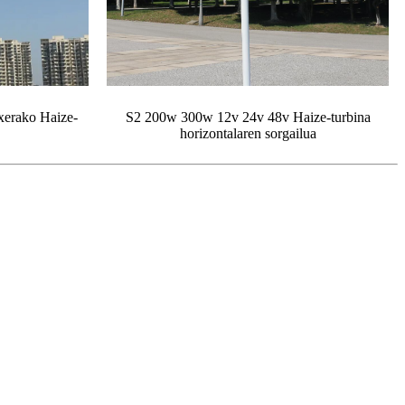
erako Haize-
S2 200w 300w 12v 24v 48v Haize-turbina
horizontalaren sorgailua