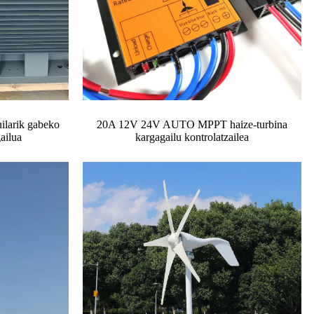
ilarik gabeko
20A 12V 24V AUTO MPPT haize-turbina
ailua
kargagailu kontrolatzailea