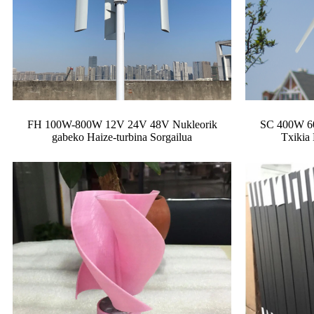
FH 100W-800W 12V 24V 48V Nukleorik
SC 400W 60
gabeko Haize-turbina Sorgailua
Txikia 