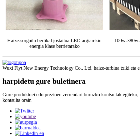
Haize-sorgailu bertikal jostailua LED argiarekin
100w-380w-k
energia klase berrietarako
Wuxi Flyt New Energy Technology Co., Ltd. haize-turbina txiki eta ert
harpidetu gure buletinera
Gure produktuei edo prezioen zerrendari buruzko kontsultak egiteko, 
kontsulta orain