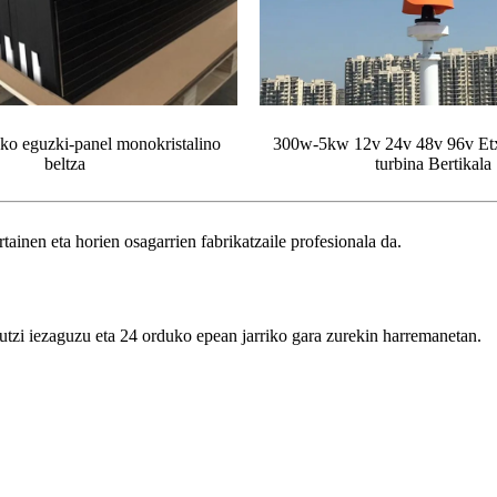
o eguzki-panel monokristalino
300w-5kw 12v 24v 48v 96v Etx
beltza
turbina Bertikala
ainen eta horien osagarrien fabrikatzaile profesionala da.
utzi iezaguzu eta 24 orduko epean jarriko gara zurekin harremanetan.