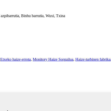
azpibarrutia, Binhu barrutia, Wuxi, Txina
,
Etxeko haize-errota
,
Monitory Haize Sorgailua
,
Haize-turbinen fabrika