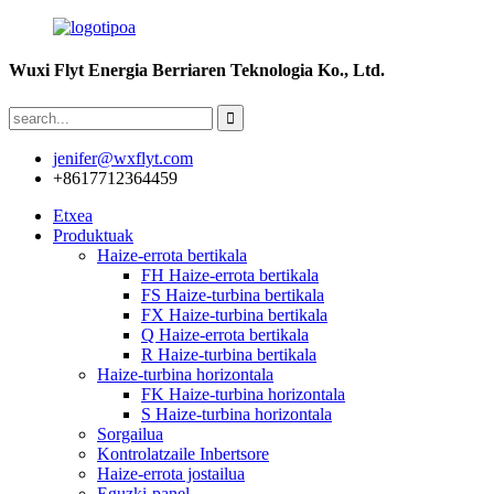
Wuxi Flyt Energia Berriaren Teknologia Ko., Ltd.
jenifer@wxflyt.com
+8617712364459
Etxea
Produktuak
Haize-errota bertikala
FH Haize-errota bertikala
FS Haize-turbina bertikala
FX Haize-turbina bertikala
Q Haize-errota bertikala
R Haize-turbina bertikala
Haize-turbina horizontala
FK Haize-turbina horizontala
S Haize-turbina horizontala
Sorgailua
Kontrolatzaile Inbertsore
Haize-errota jostailua
Eguzki-panel