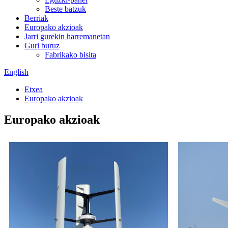
Beste batzuk
Berriak
Europako akzioak
Jarri gurekin harremanetan
Guri buruz
Fabrikako bisita
English
Etxea
Europako akzioak
Europako akzioak